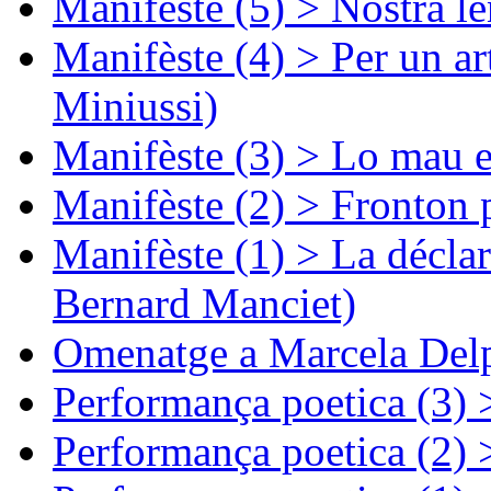
Manifèste (5) > Nòstra l
Manifèste (4) > Per un ar
Miniussi)
Manifèste (3) > Lo mau e
Manifèste (2) > Fronton 
Manifèste (1) > La décla
Bernard Manciet)
Omenatge a Marcela Delp
Performança poetica (3)
Performança poetica (2)