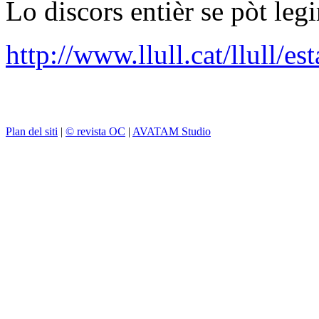
Lo discors entièr se pòt legi
http://www.llull.cat/llull/es
Plan del siti
|
© revista OC
|
AVATAM Studio