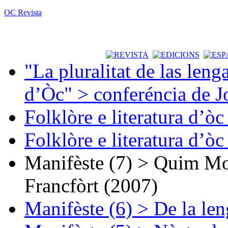
OC Revista
"La pluralitat de las lenga
d’Òc" > conferéncia de J
Folklòre e literatura d’ò
Folklòre e literatura d’ò
Manifèste (7) > Quim Mon
Francfòrt (2007)
Manifèste (6) > De la len