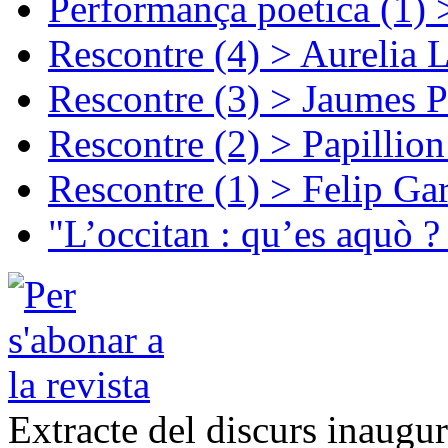
Performança poetica (1)
Rescontre (4) > Aurelia 
Rescontre (3) > Jaumes P
Rescontre (2) > Papillio
Rescontre (1) > Felip Ga
"L’occitan : qu’es aquò ?
Extracte del discurs inaug