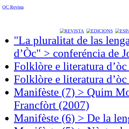
OC Revista
"La pluralitat de las lenga
d’Òc" > conferéncia de J
Folklòre e literatura d’ò
Folklòre e literatura d’ò
Manifèste (7) > Quim Mon
Francfòrt (2007)
Manifèste (6) > De la len