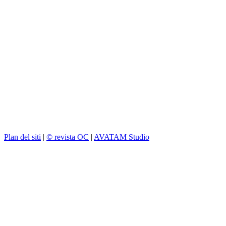
Plan del siti
|
© revista OC
|
AVATAM Studio