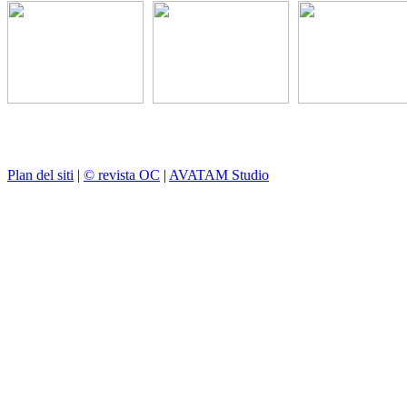
Plan del siti
|
© revista OC
|
AVATAM Studio