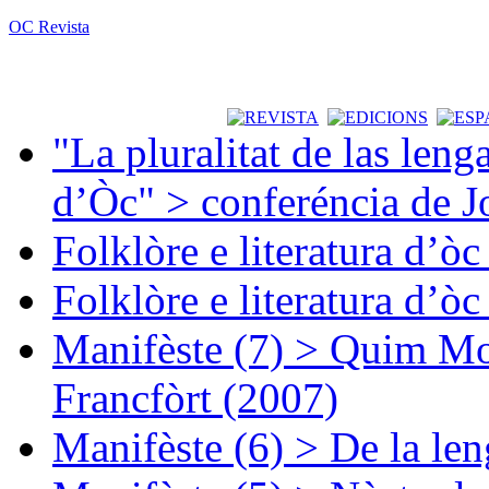
OC Revista
"La pluralitat de las lenga
d’Òc" > conferéncia de J
Folklòre e literatura d’ò
Folklòre e literatura d’ò
Manifèste (7) > Quim Mon
Francfòrt (2007)
Manifèste (6) > De la len