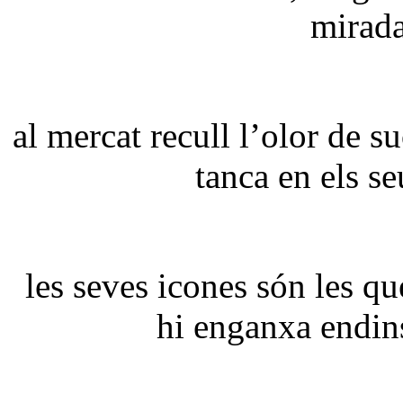
mirada
al mercat recull l’olor de s
tanca en els se
les seves icones són les qu
hi enganxa endins