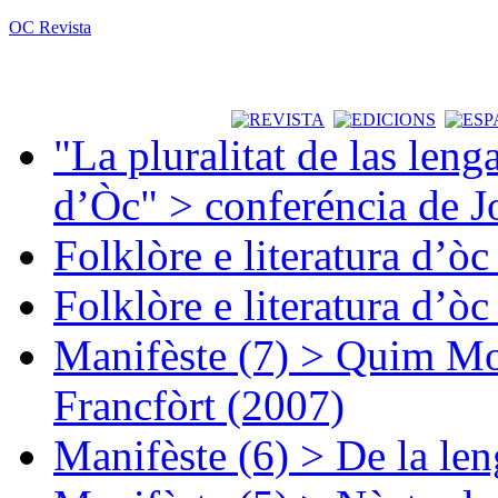
OC Revista
"La pluralitat de las lenga
d’Òc" > conferéncia de J
Folklòre e literatura d’ò
Folklòre e literatura d’ò
Manifèste (7) > Quim Mon
Francfòrt (2007)
Manifèste (6) > De la len