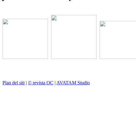
Plan del siti
|
© revista OC
|
AVATAM Studio