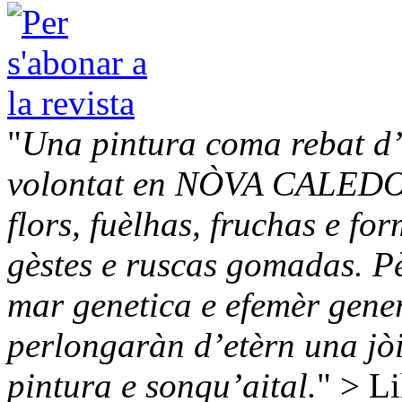
"
Una pintura coma rebat d’u
volontat en NÒVA CALEDO
flors, fuèlhas, fruchas e f
gèstes e ruscas gomadas. Pè
mar genetica e efemèr gener
perlongaràn d’etèrn una jòi
pintura e sonqu’aital.
" > Li