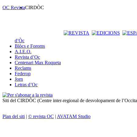
OC Revista
CIRDÒC
d’Òc
Blòcs e Foroms
A.I.E.O.
Revista d’Oc
Centenari Max Roqueta
Reclams
Federop
Jorn
Letras d’Oc
Siti del CIRDÒC (Centre inter-regional de desvolopament de l’Occit
Plan del siti
|
© revista OC
|
AVATAM Studio