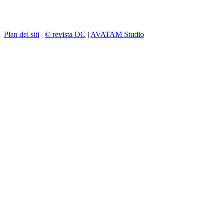
Plan del siti
|
© revista OC
|
AVATAM Studio