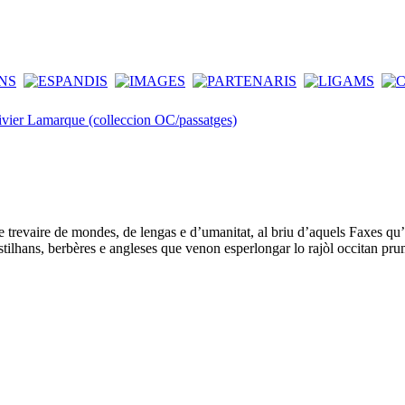
ivier Lamarque (colleccion OC/passatges)
re trevaire de mondes, de lengas e d’umanitat, al briu d’aquels Faxes qu
lhans, berbères e angleses que venon esperlongar lo rajòl occitan prumièr