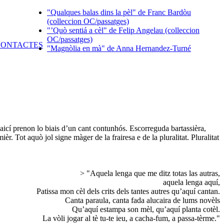
"Qualques balas dins la pèl" de Franc Bardòu
(colleccion OC/passatges)
"’Quò sentiá a cèl" de Felip Angelau (colleccion
OC/passatges)
"Magnòlia en mà" de Anna Hernandez-Turné
’aicí prenon lo biais d’un cant contunhós. Escorreguda bartassièra,
. Tot aquò jol signe màger de la frairesa e de la pluralitat. Pluralitat
> "Aquela lenga que me ditz totas las autras,
aquela lenga aquí,
Patissa mon cèl dels crits dels tantes autres qu’aquí cantan.
Canta paraula, canta fada alucaira de lums novèls
Qu’aquí estampa son mèl, qu’aquí planta cotèl.
La vòli jogar al tè tu-te ieu, a cacha-fum, a passa-tèrme."