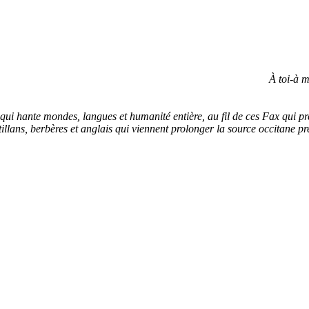
À toi-à m
 qui hante mondes, langues et humanité entière, au fil de ces Fax qui p
tillans, berbères et anglais qui viennent prolonger la source occitane pr