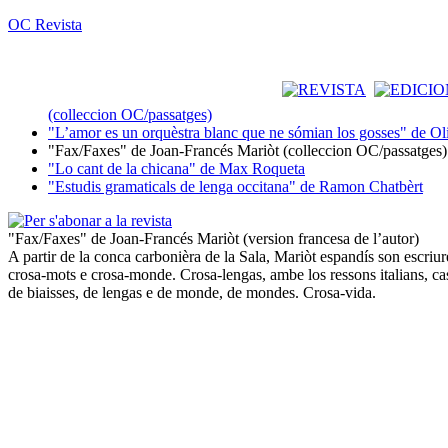
OC Revista
(colleccion OC/passatges)
"L’amor es un orquèstra blanc que ne sómian los gosses" de Ol
"Fax/Faxes" de Joan-Francés Mariòt (colleccion OC/passatges)
"Lo cant de la chicana" de Max Roqueta
"Estudis gramaticals de lenga occitana" de Ramon Chatbèrt
"Fax/Faxes" de Joan-Francés Mariòt (version francesa de l’autor)
A partir de la conca carbonièra de la Sala, Mariòt espandís son escriu
crosa-mots e crosa-monde. Crosa-lengas, ambe los ressons italians, casti
de biaisses, de lengas e de monde, de mondes. Crosa-vida.