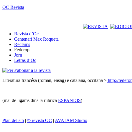
OC Revista
Revista d’Oc
Centenari Max Roqueta
Reclams
Federop
Jorn
Letras d’Oc
Literatura francésa (roman, ensag) e catalana, occitana >
http://feder
(mai de ligams dins la rubrica
ESPANDIS
)
Plan del siti
|
© revista OC
|
AVATAM Studio