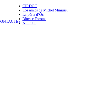
CIRDÒC
Los amics de Michel Miniussi
La pòrta d’Òc
Blòcs e Foroms
A.I.E.O.