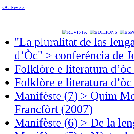
OC Revista
"La pluralitat de las lenga
d’Òc" > conferéncia de J
Folklòre e literatura d’ò
Folklòre e literatura d’ò
Manifèste (7) > Quim Mon
Francfòrt (2007)
Manifèste (6) > De la len