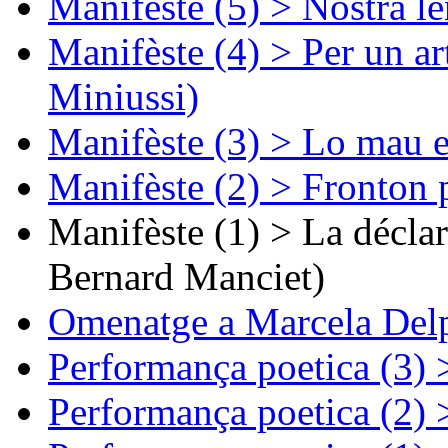
Manifèste (5) > Nòstra l
Manifèste (4) > Per un ar
Miniussi)
Manifèste (3) > Lo mau e
Manifèste (2) > Fronton 
Manifèste (1) > La décla
Bernard Manciet)
Omenatge a Marcela Delp
Performança poetica (3)
Performança poetica (2)