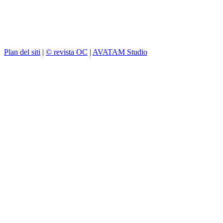
Plan del siti
|
© revista OC
|
AVATAM Studio