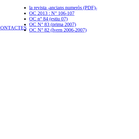
la revista -ancians numeròs (PDF)-
OC 2013 : N° 106-107
OC n° 84 (estiu 07)
OC N° 83 (prima 2007)
OC N° 82 (Ivern 2006-2007)