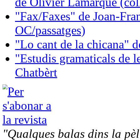
de Olivier Lamarque (col
"Fax/Faxes" de Joan-Fran
OC/passatges)
"Lo cant de la chicana"
"Estudis gramaticals de 
Chatbèrt
"Qualques balas dins la pèl