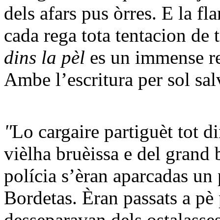
dels afars pus òrres. E la f
cada rega tota tentacion de
dins la pèl
es un immense r
Ambe l’escritura per sol sa
"
Lo cargaire partiguèt tot d
vièlha bruèissa e del grand 
polícia s’èran aparcadas un 
Bordetas. Èran passats a pè
desseparavan dels ostalasses