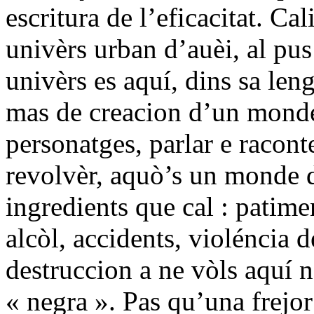
escritura de l’eficacitat. Ca
univèrs urban d’auèi, al pus
univèrs es aquí, dins sa leng
mas de creacion d’un monde o
personatges, parlar e racon
revolvèr, aquò’s un monde de
ingredients que cal : patime
alcòl, accidents, violéncia 
destruccion a ne vòls aquí 
« negra ». Pas qu’una frejor 