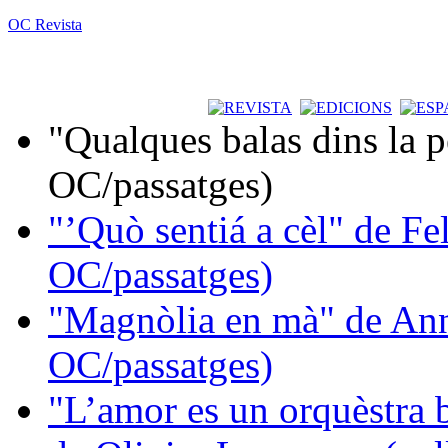
OC Revista
"Qualques balas dins la 
OC/passatges)
"’Quò sentiá a cèl" de Fe
OC/passatges)
"Magnòlia en mà" de Ann
OC/passatges)
"L’amor es un orquèstra 