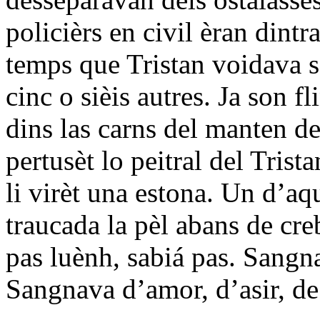
policièrs en civil èran dintr
temps que Tristan voidava s
cinc o sièis autres. Ja son f
dins las carns del manten de
pertusèt lo peitral del Trist
li virèt una estona. Un d’aq
traucada la pèl abans de cre
pas luènh, sabiá pas. Sangn
Sangnava d’amor, d’asir, de