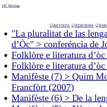
OC Revista
"La pluralitat de las lenga
d’Òc" > conferéncia de J
Folklòre e literatura d’ò
Folklòre e literatura d’ò
Manifèste (7) > Quim Mon
Francfòrt (2007)
Manifèste (6) > De la len