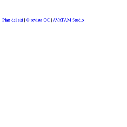
Plan del siti
|
© revista OC
|
AVATAM Studio