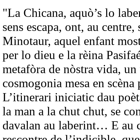
"La Chicana, aquò’s lo laber
sens escapa, ont, au centre,
Minotaur, aquel enfant mos
per lo dieu e la rèina Pasifa
metafòra de nòstra vida, un 
cosmogonia mesa en scèna 
L’itinerari iniciatic dau poè
la man a la chut chut, se co
davalan au laberint… E au c
rescontre de l’indicible, que