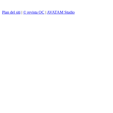
Plan del siti
|
© revista OC
|
AVATAM Studio