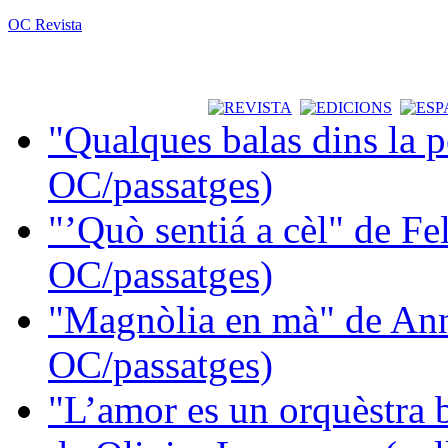
OC Revista
"Qualques balas dins la 
OC/passatges)
"’Quò sentiá a cèl" de Fe
OC/passatges)
"Magnòlia en mà" de Ann
OC/passatges)
"L’amor es un orquèstra 