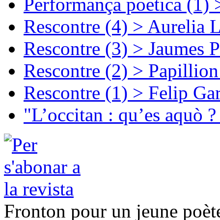
Performança poetica (1)
Rescontre (4) > Aurelia 
Rescontre (3) > Jaumes P
Rescontre (2) > Papillio
Rescontre (1) > Felip Ga
"L’occitan : qu’es aquò ?
Fronton pour un jeune poèt