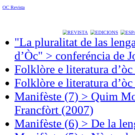
OC Revista
"La pluralitat de las lenga
d’Òc" > conferéncia de J
Folklòre e literatura d’ò
Folklòre e literatura d’ò
Manifèste (7) > Quim Mon
Francfòrt (2007)
Manifèste (6) > De la len