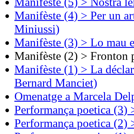
Manifèste (5) > Nòstra l
Manifèste (4) > Per un ar
Miniussi)
Manifèste (3) > Lo mau e
Manifèste (2) > Fronton 
Manifèste (1) > La décla
Bernard Manciet)
Omenatge a Marcela Delp
Performança poetica (3)
Performança poetica (2)