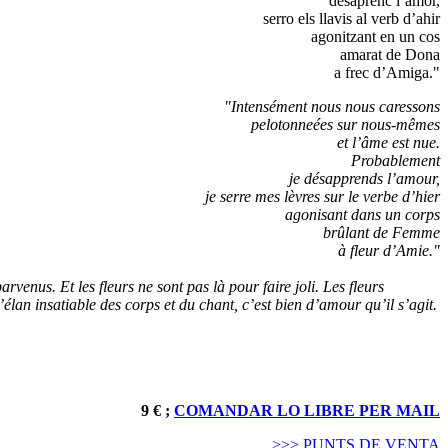
desaprenc l’amor,
serro els llavis al verb d’ahir
agonitzant en un cos
amarat de Dona
a frec d’Amiga."
"Intensément nous nous caressons
pelotonneées sur nous-mêmes
et l’âme est nue.
Probablement
je désapprends l’amour,
je serre mes lèvres sur le verbe d’hier
agonisant dans un corps
brûlant de Femme
à fleur d’Amie."
nus. Et les fleurs ne sont pas là pour faire joli. Les fleurs
’élan insatiable des corps et du chant, c’est bien d’amour qu’il s’agit.
9 € ;
COMANDAR LO LIBRE PER MAIL
>>> PUNTS DE VENTA