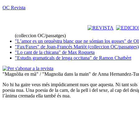
OC Revista
(colleccion OC/passatges)
"L’amor es un orquèstra blanc que ne sómian los gosses" de Ol
"Fax/Faxes" de Joan-Francés Mariòt (colleccion OC/passatges)
"Lo cant de la chicana" de Max Roqueta
"Estudis gramaticals de lenga occitana" de Ramon Chatbèrt
"Magnòlia en mà" / "Magnolia dans la main" de Anna Hernandez-Tur
No hi ha gaire veus més impúdicament nues que aquesta. Ni tant sols la
poesia nua. Una poesia de la carn, de la pell i del sexe, al cap del des
l’ànima cremada ella també és nua.