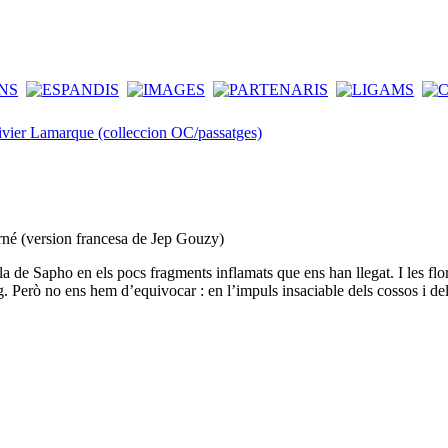
ivier Lamarque (colleccion OC/passatges)
né (version francesa de Jep Gouzy)
 de Sapho en els pocs fragments inflamats que ens han llegat. I les flo
ig. Però no ens hem d’equivocar : en l’impuls insaciable dels cossos i de