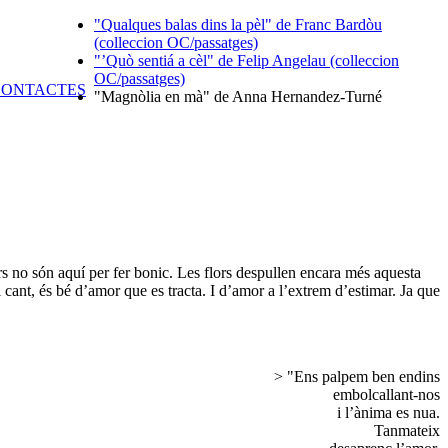
"Qualques balas dins la pèl" de Franc Bardòu
(colleccion OC/passatges)
"’Quò sentiá a cèl" de Felip Angelau (colleccion
OC/passatges)
"Magnòlia en mà" de Anna Hernandez-Turné
rs no són aquí per fer bonic. Les flors despullen encara més aquesta
l cant, és bé d’amor que es tracta. I d’amor a l’extrem d’estimar. Ja que
> "Ens palpem ben endins
embolcallant-nos
i l’ànima es nua.
Tanmateix