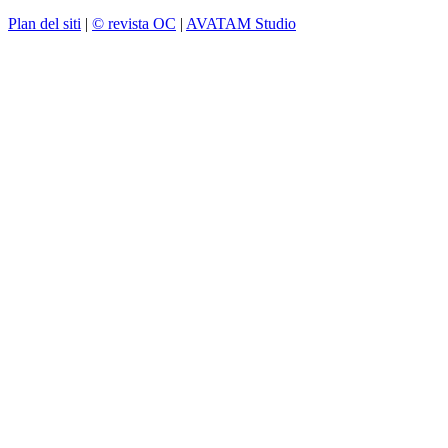
Plan del siti
|
© revista OC
|
AVATAM Studio