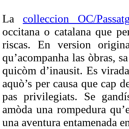
La
colleccion OC/Passat
occitana o catalana que per
riscas. En version origin
qu’acompanha las òbras, sa t
quicòm d’inausit. Es virada
aquò’s per causa que cap d
pas privilegiats. Se gandí
amòda una rompedura qu’es
una aventura entamenada en 