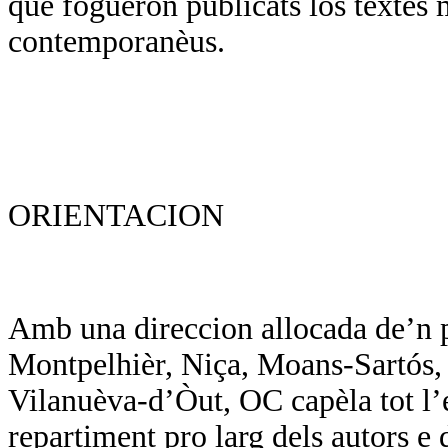
que foguèron publicats los tèxtes 
contemporanèus.
ORIENTACION
Amb una direccion allocada de’n p
Montpelhièr, Niça, Moans-Sartós, d
Vilanuèva-d’Òut, OC capèla tot l’
repartiment pro larg dels autors e d