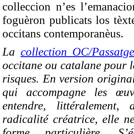
colleccion n’es l’emanacio
foguèron publicats los tèxt
occitans contemporanèus.
La
collection OC/Passatg
occitane ou catalane pour le
risques. En version origina
qui accompagne les œuvr
entendre, littéralement,
radicalité créatrice, elle 
forme particulière. S