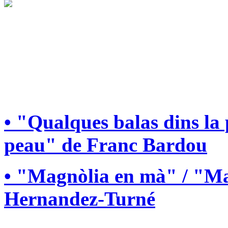
• "Qualques balas dins la
peau" de Franc Bardou
• "Magnòlia en mà" / "Ma
Hernandez-Turné