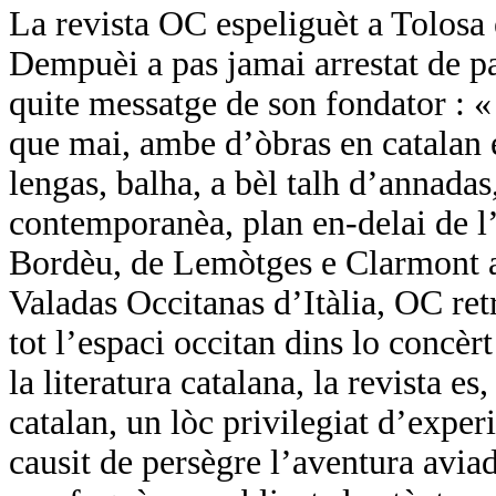
La revista OC espeliguèt a Tolosa
Dempuèi a pas jamai arrestat de pa
quite messatge de son fondator :
que mai, ambe d’òbras en catalan e
lengas, balha, a bèl talh d’annadas,
contemporanèa, plan en-delai de l’
Bordèu, de Lemòtges e Clarmont a 
Valadas Occitanas d’Itàlia, OC ret
tot l’espaci occitan dins lo concèr
la literatura catalana, la revista es
catalan, un lòc privilegiat d’expe
causit de persègre l’aventura avi