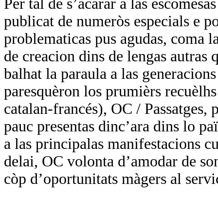
Per tal de s’acarar a las escomesa
publicat de numeròs especials e por
problematicas pus agudas, coma las
de creacion dins de lengas autras q
balhat la paraula a las generacions
paresquèron los prumièrs recuèlhs 
catalan-francés), OC / Passatges, p
pauc presentas dinc’ara dins lo paï
a las principalas manifestacions cul
delai, OC volonta d’amodar de so
còp d’oportunitats màgers al servi