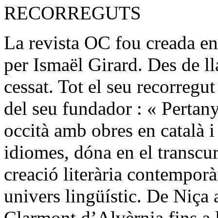
RECORREGUTS
La revista OC fou creada e
per Ismaël Girard. Des de ll
cessat. Tot el seu recorreg
del seu fundador : « Perta
occità amb obres en català i 
idiomes, dóna en el transcu
creació literària contemporà
univers lingüístic. De Niça
Clarmont d’Alvèrnia fins a l