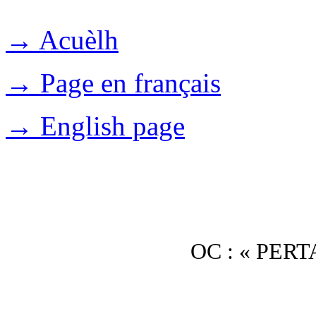
→ Acuèlh
→ Page en français
→ English page
OC : « PER