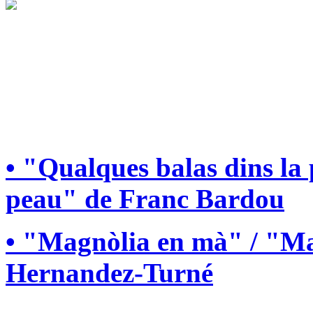
• "Qualques balas dins la
peau" de Franc Bardou
• "Magnòlia en mà" / "Ma
Hernandez-Turné