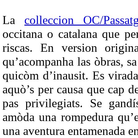
La
colleccion OC/Passat
occitana o catalana que per
riscas. En version origin
qu’acompanha las òbras, sa t
quicòm d’inausit. Es virada
aquò’s per causa que cap d
pas privilegiats. Se gandí
amòda una rompedura qu’es
una aventura entamenada en 