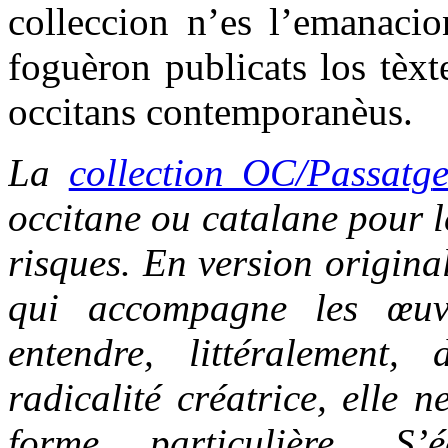
colleccion n’es l’emanacio
foguèron publicats los tèxt
occitans contemporanèus.
La
collection OC/Passatg
occitane ou catalane pour le
risques. En version origina
qui accompagne les œuvr
entendre, littéralement,
radicalité créatrice, elle 
forme particulière. S