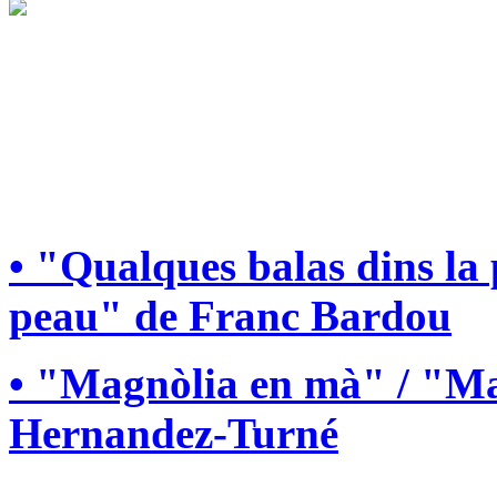
• "Qualques balas dins la
peau" de Franc Bardou
• "Magnòlia en mà" / "Ma
Hernandez-Turné