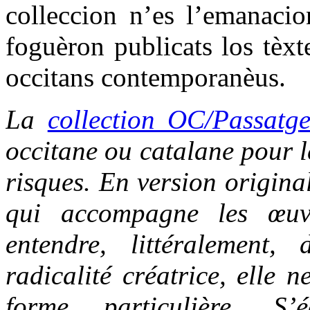
colleccion n’es l’emanacio
foguèron publicats los tèxt
occitans contemporanèus.
La
collection OC/Passatg
occitane ou catalane pour le
risques. En version origina
qui accompagne les œuvr
entendre, littéralement,
radicalité créatrice, elle 
forme particulière. S