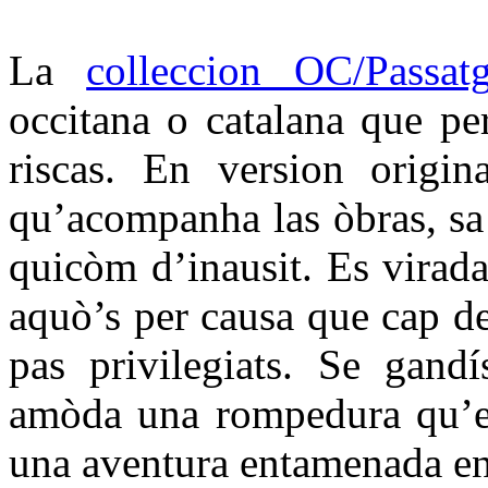
La
colleccion OC/Passat
occitana o catalana que per
riscas. En version origin
qu’acompanha las òbras, sa t
quicòm d’inausit. Es virada
aquò’s per causa que cap d
pas privilegiats. Se gandí
amòda una rompedura qu’es
una aventura entamenada en 