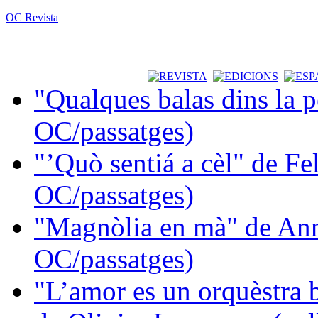
OC Revista
"Qualques balas dins la 
OC/passatges)
"’Quò sentiá a cèl" de Fe
OC/passatges)
"Magnòlia en mà" de Ann
OC/passatges)
"L’amor es un orquèstra 