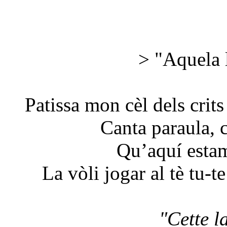
> "Aquela l
Patissa mon cèl dels crits
Canta paraula, 
Qu’aquí estam
La vòli jogar al tè tu-t
"Cette l