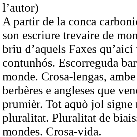
l’autor)
A partir de la conca carboni
son escriure trevaire de mon
briu d’aquels Faxes qu’aicí 
contunhós. Escorreguda bart
monde. Crosa-lengas, ambe lo
berbères e angleses que ven
prumièr. Tot aquò jol signe 
pluralitat. Pluralitat de bia
mondes. Crosa-vida.