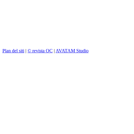
Plan del siti
|
© revista OC
|
AVATAM Studio