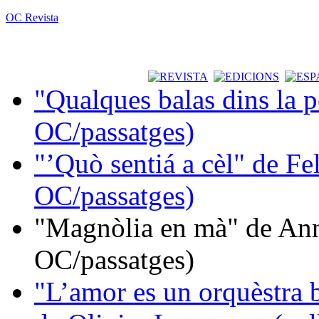
OC Revista
"Qualques balas dins la 
OC/passatges)
"’Quò sentiá a cèl" de Fe
OC/passatges)
"Magnòlia en mà" de Ann
OC/passatges)
"L’amor es un orquèstra 