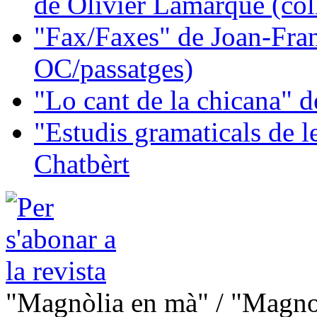
de Olivier Lamarque (col
"Fax/Faxes" de Joan-Fran
OC/passatges)
"Lo cant de la chicana"
"Estudis gramaticals de 
Chatbèrt
"Magnòlia en mà" / "Magno