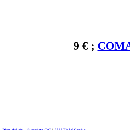
9 € ;
COMA