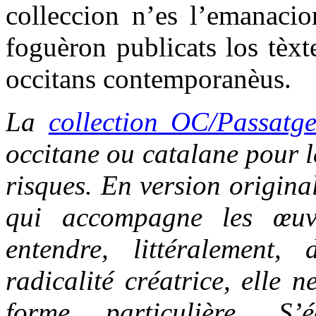
colleccion n’es l’emanacio
foguèron publicats los tèxt
occitans contemporanèus.
La
collection OC/Passatg
occitane ou catalane pour le
risques. En version origina
qui accompagne les œuvr
entendre, littéralement,
radicalité créatrice, elle 
forme particulière. S