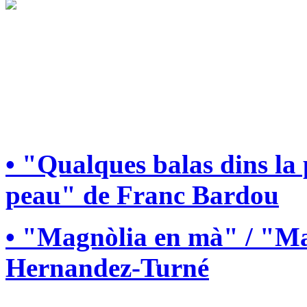
• "Qualques balas dins la
peau" de Franc Bardou
• "Magnòlia en mà" / "Ma
Hernandez-Turné