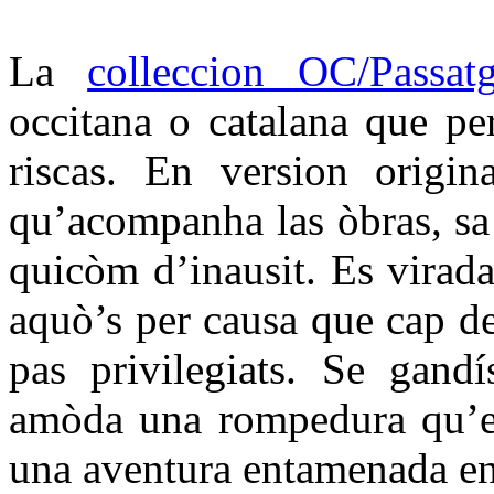
La
colleccion OC/Passat
occitana o catalana que per
riscas. En version origin
qu’acompanha las òbras, sa t
quicòm d’inausit. Es virada
aquò’s per causa que cap d
pas privilegiats. Se gandí
amòda una rompedura qu’es
una aventura entamenada en 