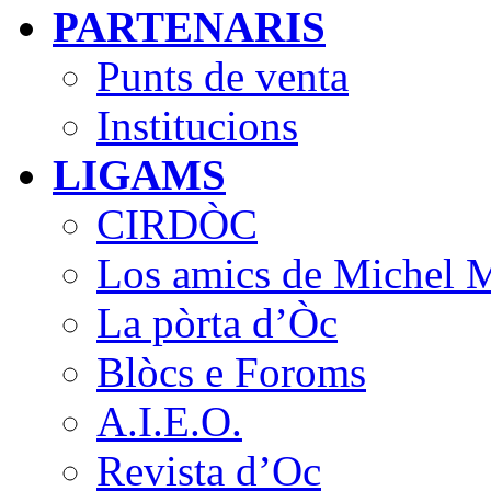
PARTENARIS
Punts de venta
Institucions
LIGAMS
CIRDÒC
Los amics de Michel M
La pòrta d’Òc
Blòcs e Foroms
A.I.E.O.
Revista d’Oc