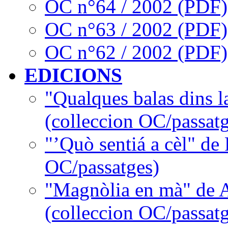
OC n°64 / 2002 (PDF)
OC n°63 / 2002 (PDF)
OC n°62 / 2002 (PDF)
EDICIONS
"Qualques balas dins l
(colleccion OC/passatg
"’Quò sentiá a cèl" de
OC/passatges)
"Magnòlia en mà" de 
(colleccion OC/passatg