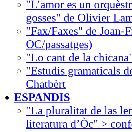
"L’amor es un orquèstr
gosses" de Olivier La
"Fax/Faxes" de Joan-F
OC/passatges)
"Lo cant de la chican
"Estudis gramaticals 
Chatbèrt
ESPANDIS
"La pluralitat de las le
literatura d’Òc" > con