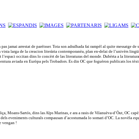
pas jamai arrestat de paréisser. Tota son adralhada fai rampèl al quite messatge d
na vista larga de la creacion literària contemporanèa, plan en-delai de l’univèrs lin
l’espaci occitan dins lo concèrt de las literaturas del monde. Dubèrta a la literatura c
aventura aviada en Euròpa pels Trobadors. Es din OC que foguèron publicats los tèx
, Moans-Sartós, dins las Alps Marinas, e ara a rasis de Vilanuèva-d’Òut, OC capèla 
ica dels eveniments culturals compausan d’acostumada lo somari d’OC. La novèla equipa
e vengan !