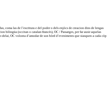
as, coma las de l’escritura e del poder o dels enjòcs de creacion dins de lengas
ion bilingüa (occitan o catalan-francés), OC / Passatges, per far ausir aquelas
lan en-delai, OC volonta d’amodar de son bòrd d’eveniments que siasquen a cada còp