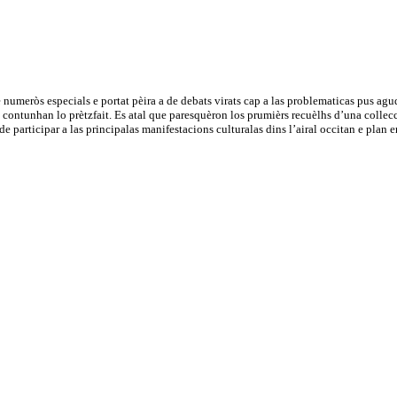
 numeròs especials e portat pèira a de debats virats cap a las problematicas pus agud
e contunhan lo prètzfait. Es atal que paresquèron los prumièrs recuèlhs d’una collecc
i de participar a las principalas manifestacions culturalas dins l’airal occitan e p