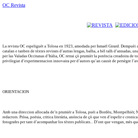
OC Revista
La revista OC espeliguèt a Tolosa en 1923, amodada per Ismaël Girard. Dempuèi a 
catalan e tanben de tèxtes revirats d’autras lengas, balha, a bèl talh d’annadas, u
per las Valadas Occitanas d’Itàlia, OC retrai çò prumièr la poténcia creadoira de tot 
privilegiat d’experimentacion innovaira per d’autors qu’an causit de persègre l’
ORIENTACION
Amb una direccion allocada de’n prumièr a Tolosa, puèi a Bordèu, Montpelhièr, Niça
redactors. Pròsa, poësia, critica literària, anóncia de çò que ven d’espelir e cron
fotografes per tant d’acompanhar los tèxtes publicats... D’ont que vengan, mès qu