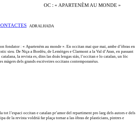
OC : « APARTENÈM AU MONDE »
ADRALHADA
e son fondator : « Apartenèm au monde ». En occitan mai que mai, ambe d’òbras en
güistic sieu. De Niça a Bordèu, de Lemòtges e Clarmont a la Val d’Aran, en passant
atalana, la revista es, dins las doás lengas siás, l’occitan e lo catalan, un lòc
tes màgers dels grands escriveires occitans contemporanèus.
tot l’espaci occitan e catalan pr’amor del repartiment pro larg dels autors e dels
 de la revista voldriá far plaça tornar a las òbras de plasticians, pintres e