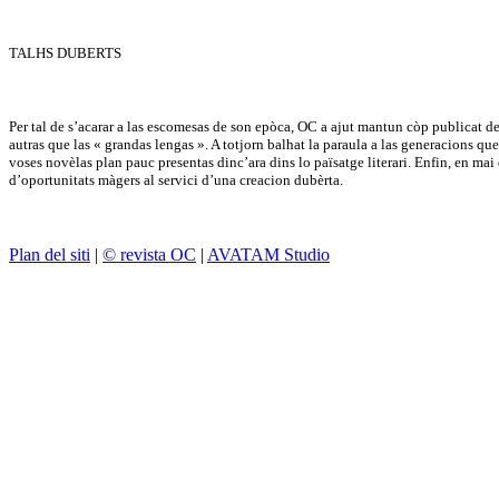
TALHS DUBERTS
Per tal de s’acarar a las escomesas de son epòca, OC a ajut mantun còp publicat de
autras que las « grandas lengas ». A totjorn balhat la paraula a las generacions qu
voses novèlas plan pauc presentas dinc’ara dins lo païsatge literari. Enfin, en ma
d’oportunitats màgers al servici d’una creacion dubèrta.
Plan del siti
|
© revista OC
|
AVATAM Studio