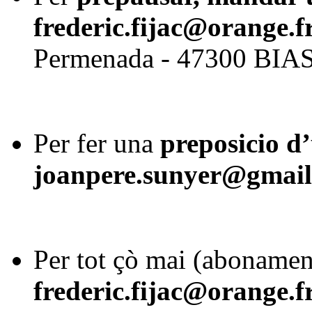
frederic.fijac@orange.f
Permenada - 47300 BIA
Per fer una
preposicio d’
joanpere.sunyer@gmai
Per tot çò mai (abonament
frederic.fijac@orange.f