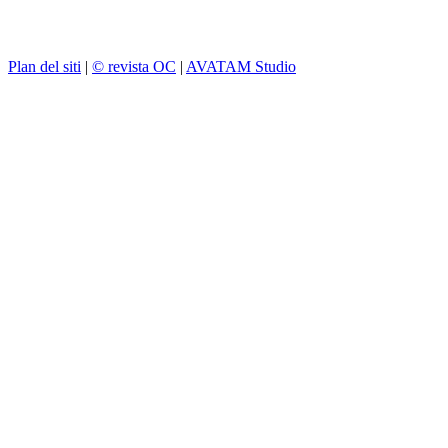
Plan del siti
|
© revista OC
|
AVATAM Studio