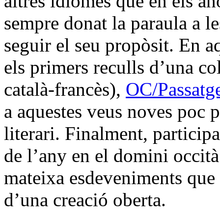
altres idiomes que en els a
sempre donat la paraula a le
seguir el seu propòsit. En a
els primers reculls d’una co
català-francès),
OC/Passatg
a aquestes veus noves poc pr
literari. Finalment, particip
de l’any en el domini occità 
mateixa esdeveniments que s
d’una creació oberta.