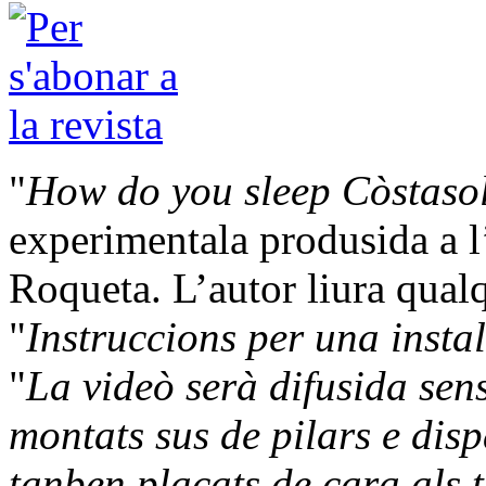
"
How do you sleep Còstaso
experimentala produsida a l
Roqueta. L’autor liura qualq
"
Instruccions per una insta
"
La videò serà difusida sens
montats sus de pilars e disp
tanben plaçats de cara als t