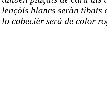
lençòls blancs seràn tibats 
lo cabecièr serà de color r