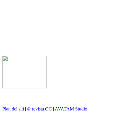
Plan del siti
|
© revista OC
|
AVATAM Studio