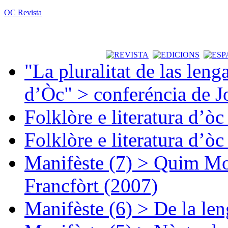
OC Revista
"La pluralitat de las lenga
d’Òc" > conferéncia de J
Folklòre e literatura d’ò
Folklòre e literatura d’ò
Manifèste (7) > Quim Mon
Francfòrt (2007)
Manifèste (6) > De la len