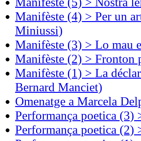
Manifèste (5) > Nòstra l
Manifèste (4) > Per un ar
Miniussi)
Manifèste (3) > Lo mau e
Manifèste (2) > Fronton 
Manifèste (1) > La décla
Bernard Manciet)
Omenatge a Marcela Delp
Performança poetica (3)
Performança poetica (2)