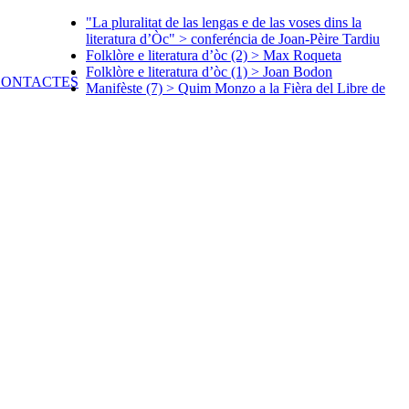
"La pluralitat de las lengas e de las voses dins la
literatura d’Òc" > conferéncia de Joan-Pèire Tardiu
Folklòre e literatura d’òc (2) > Max Roqueta
Folklòre e literatura d’òc (1) > Joan Bodon
Manifèste (7) > Quim Monzo a la Fièra del Libre de