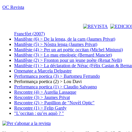
OC Revista
Francfòrt (2007)
Manifèste (6) > De la lenga, de la carn (Jaumes Privat)
Manifèste (5) > Nòstra lenga (Jaumes Privat)
Manifèste (4) > Per un art poëtic occitan (Michel Miniussi)
Manifèste (3) > Lo mau etnologic (Bernard Manciet)
Manifèste (2) > Fronton pour un jeune poète (Renat Nelli)
Manifèste (1) > La déclaration de Nérac (Félix Castan & Berna
Omenatge a Marcela Delpastre
Performança poetica (3) > Bartomeu Ferrando
Performança poetica (2) > Lou Davi
Performança poetica (1) > Claudio Salvagno
Rescontre (4) > Aurelia Lassaque
Rescontre (3) > Jaumes Privat
Rescontre (2) > Papillion de "Novèl Optic"
Rescontre (1) > Felip Gardy
"L’occitan : qu’es aquò ? "