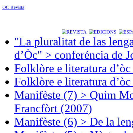
OC Revista
"La pluralitat de las lenga
d’Òc" > conferéncia de J
Folklòre e literatura d’ò
Folklòre e literatura d’ò
Manifèste (7) > Quim Mon
Francfòrt (2007)
Manifèste (6) > De la len