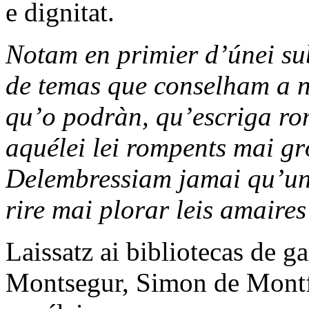
e dignitat.
Notam en primier d’únei sub
de temas que conselham a nò
qu’o podràn, qu’escriga ro
aquélei lei rompents mai g
Delembressiam jamai qu’un l
rire mai plorar leis amaires
Laissatz ai bibliotecas de ga
Montsegur, Simon de Montfòr