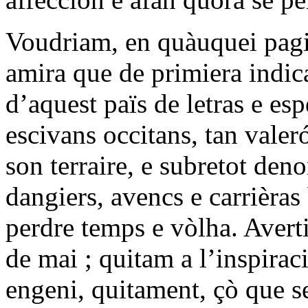
Voudriam, en quàuquei pagi
amira que de primiera indic
d’aquest païs de letras e esp
escivans occitans, tan vale
son terraire, e subretot den
dangiers, avencs e carrièras 
perdre temps e vòlha. Avert
de mai ; quitam a l’inspirac
engeni, quitament, çò que se