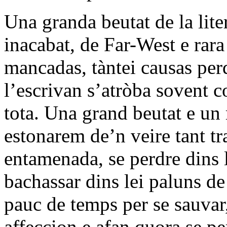
Una granda beutat de la lite
inacabat, de Far-West e rara
mancadas, tàntei causas pe
l’escrivan s’atròba sovent 
tota. Una grand beutat e un
estonarem de’n veire tant t
entamenada, se perdre dins 
bachassar dins lei paluns de
pauc de temps per se sauvar,
affeccion e afan quora se pe