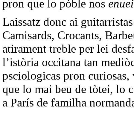
pron que lo pòble nos
enue
Laissatz donc ai guitarrista
Camisards, Crocants, Barbet
atirament treble per lei des
l’istòria occitana tan mediò
psciologicas pron curiosas, v
que lo mai beu de tòtei, lo 
a París de familha normanda