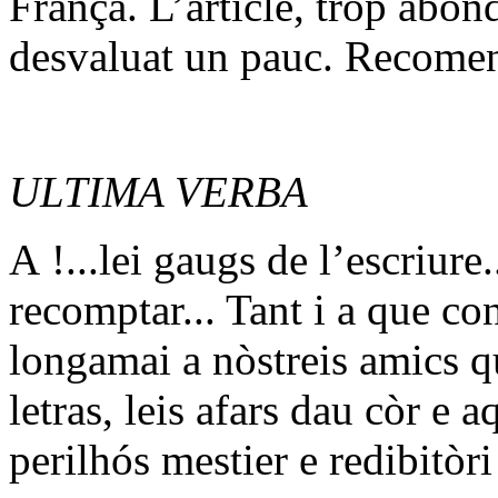
França. L’article, tròp abon
desvaluat un pauc. Recomen
ULTIMA VERBA
A !...lei gaugs de l’escriure
recomptar... Tant i a que c
longamai a nòstreis amics qu
letras, leis afars dau còr e a
perilhós mestier e redibitòri