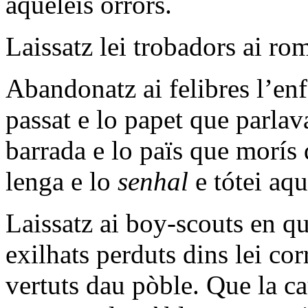
aquéleis orrors.
Laissatz lei trobadors ai rom
Abandonatz ai felibres l’enf
passat e lo papet que parlav
barrada e lo païs que morís 
lenga e lo
senhal
e tótei aqu
Laissatz ai boy-scouts en qu
exilhats perduts dins lei co
vertuts dau pòble. Que la ca