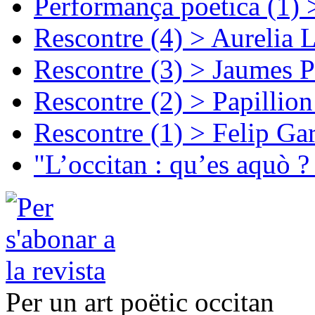
Performança poetica (1)
Rescontre (4) > Aurelia 
Rescontre (3) > Jaumes P
Rescontre (2) > Papillio
Rescontre (1) > Felip Ga
"L’occitan : qu’es aquò ?
Per un art poëtic occitan