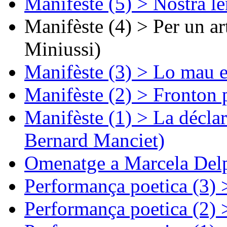
Manifèste (5) > Nòstra l
Manifèste (4) > Per un ar
Miniussi)
Manifèste (3) > Lo mau e
Manifèste (2) > Fronton 
Manifèste (1) > La décla
Bernard Manciet)
Omenatge a Marcela Delp
Performança poetica (3)
Performança poetica (2)