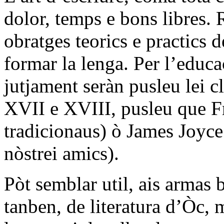
dolor, temps e bons libres.
obratges teorics e practics 
formar la lenga. Per l’educ
jutjament seràn pusleu lei c
XVII e XVIII, pusleu que Fr
tradicionaus) ò James Joyce 
nòstrei amics).
Pòt semblar util, ais armas 
tanben, de literatura d’Òc, 