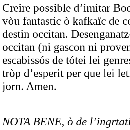
Creire possible d’imitar Bod
vòu fantastic ò kafkaïc de co
destin occitan. Desenganatz-
occitan (ni gascon ni provenç
escabissós de tótei lei genr
tròp d’esperit per que lei l
jorn. Amen.
NOTA BENE, ò de l’ingrtati