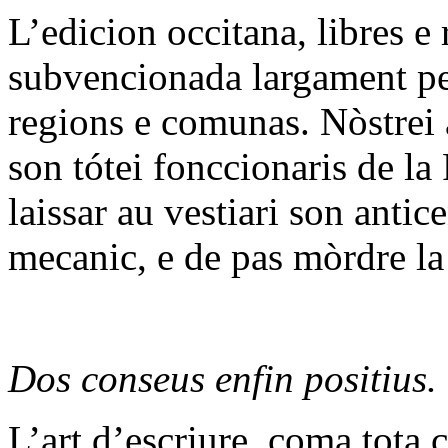
L’edicion occitana, libres e r
subvencionada largament per
regions e comunas. Nòstrei a
son tótei fonccionaris de l
laissar au vestiari son anti
mecanic, e de pas mòrdre la
Dos conseus enfin positius.
L’art d’escriure, coma tota 