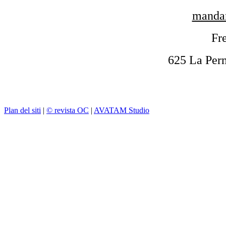
mandar
Fre
625 La Per
Plan del siti
|
© revista OC
|
AVATAM Studio