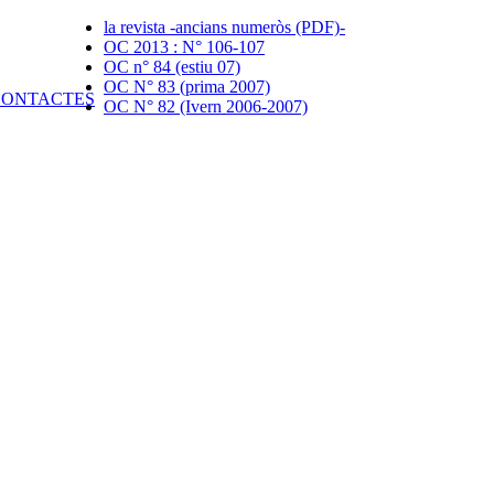
la revista -ancians numeròs (PDF)-
OC 2013 : N° 106-107
OC n° 84 (estiu 07)
OC N° 83 (prima 2007)
OC N° 82 (Ivern 2006-2007)