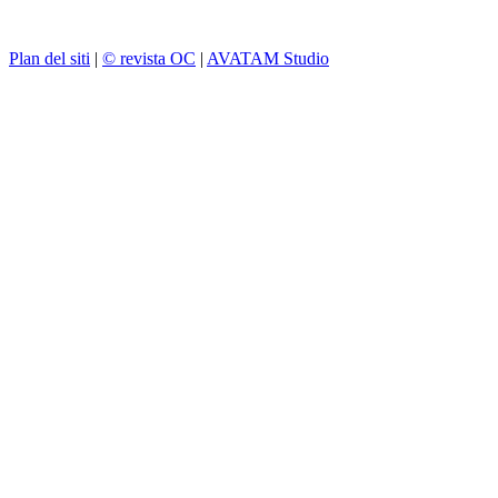
Plan del siti
|
© revista OC
|
AVATAM Studio