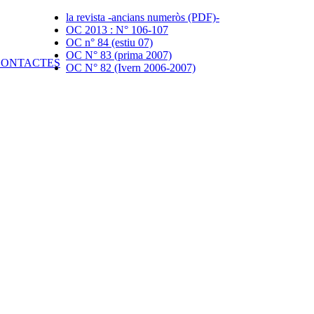
la revista -ancians numeròs (PDF)-
OC 2013 : N° 106-107
OC n° 84 (estiu 07)
OC N° 83 (prima 2007)
OC N° 82 (Ivern 2006-2007)