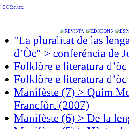
OC Revista
"La pluralitat de las lenga
d’Òc" > conferéncia de J
Folklòre e literatura d’ò
Folklòre e literatura d’ò
Manifèste (7) > Quim Mon
Francfòrt (2007)
Manifèste (6) > De la len