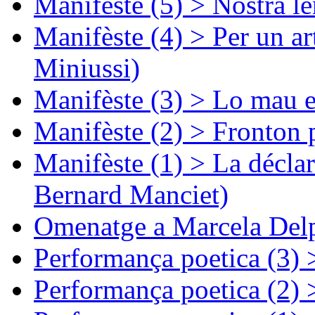
Manifèste (5) > Nòstra l
Manifèste (4) > Per un ar
Miniussi)
Manifèste (3) > Lo mau e
Manifèste (2) > Fronton 
Manifèste (1) > La décla
Bernard Manciet)
Omenatge a Marcela Delp
Performança poetica (3)
Performança poetica (2)