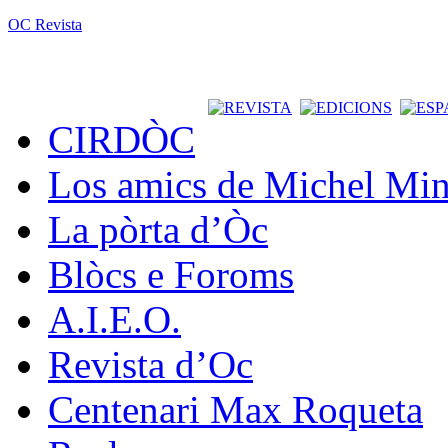
OC Revista
CIRDÒC
Los amics de Michel Min
La pòrta d’Òc
Blòcs e Foroms
A.I.E.O.
Revista d’Oc
Centenari Max Roqueta