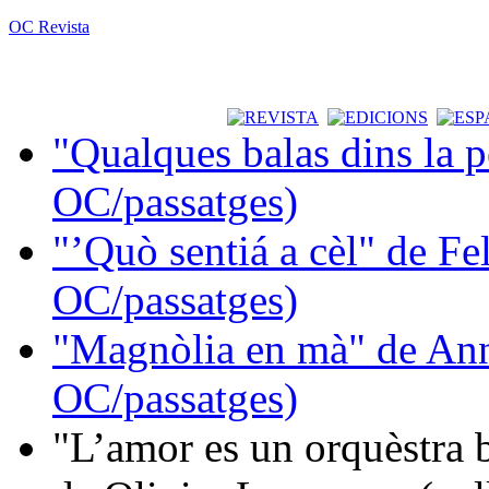
OC Revista
"Qualques balas dins la 
OC/passatges)
"’Quò sentiá a cèl" de Fe
OC/passatges)
"Magnòlia en mà" de Ann
OC/passatges)
"L’amor es un orquèstra 