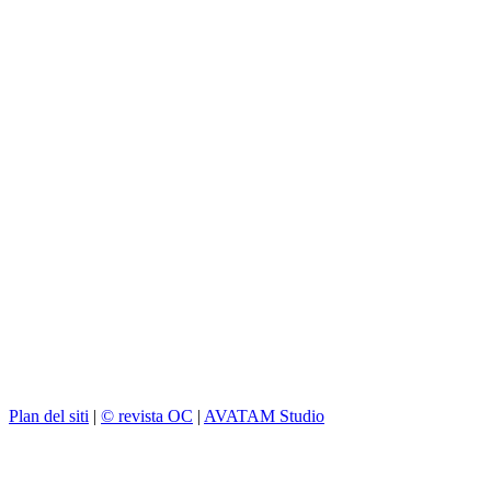
Plan del siti
|
© revista OC
|
AVATAM Studio