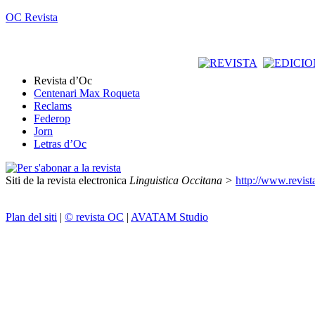
OC Revista
Revista d’Oc
Centenari Max Roqueta
Reclams
Federop
Jorn
Letras d’Oc
Siti de la revista electronica
Linguistica Occitana >
http://www.revist
Plan del siti
|
© revista OC
|
AVATAM Studio