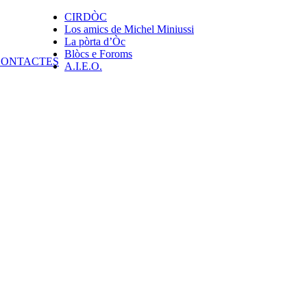
CIRDÒC
Los amics de Michel Miniussi
La pòrta d’Òc
Blòcs e Foroms
A.I.E.O.