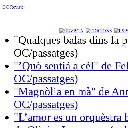
OC Revista
"Qualques balas dins la 
OC/passatges)
"’Quò sentiá a cèl" de Fe
OC/passatges)
"Magnòlia en mà" de Ann
OC/passatges)
"L’amor es un orquèstra 