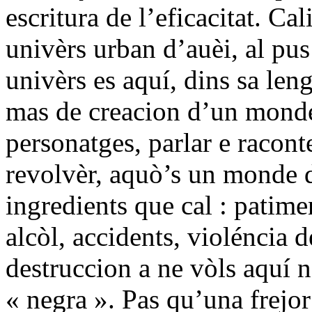
escritura de l’eficacitat. Ca
univèrs urban d’auèi, al pus
univèrs es aquí, dins sa leng
mas de creacion d’un monde o
personatges, parlar e racon
revolvèr, aquò’s un monde de
ingredients que cal : patime
alcòl, accidents, violéncia 
destruccion a ne vòls aquí 
« negra ». Pas qu’una frejor 