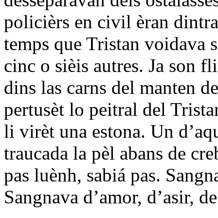
policièrs en civil èran dintr
temps que Tristan voidava s
cinc o sièis autres. Ja son f
dins las carns del manten de
pertusèt lo peitral del Trist
li virèt una estona. Un d’aq
traucada la pèl abans de cre
pas luènh, sabiá pas. Sangn
Sangnava d’amor, d’asir, de