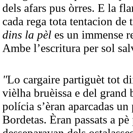
dels afars pus òrres. E la f
cada rega tota tentacion de
dins la pèl
es un immense r
Ambe l’escritura per sol sa
"
Lo cargaire partiguèt tot d
vièlha bruèissa e del grand 
polícia s’èran aparcadas un 
Bordetas. Èran passats a pè
desseparavan dels ostalasses