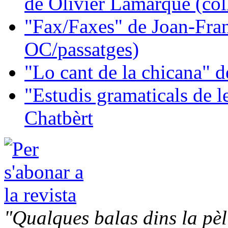
de Olivier Lamarque (col
"Fax/Faxes" de Joan-Fran
OC/passatges)
"Lo cant de la chicana"
"Estudis gramaticals de 
Chatbèrt
"Qualques balas dins la pèl