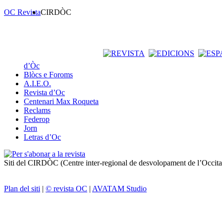
OC Revista
CIRDÒC
d’Òc
Blòcs e Foroms
A.I.E.O.
Revista d’Oc
Centenari Max Roqueta
Reclams
Federop
Jorn
Letras d’Oc
Siti del CIRDÒC (Centre inter-regional de desvolopament de l’Occit
Plan del siti
|
© revista OC
|
AVATAM Studio