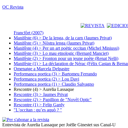
OC Revista
Francfòrt (2007)
Manifèste (6) > De la lenga, de la carn (Jaumes Privat)
Manifèste (5) > Nòstra lenga (Jaumes Privat)
Manifèste (4) > Per un art poëtic occitan (Michel Miniussi)
Manifèste (3) > Lo mau etnologic (Bernard Manciet)
Manifèste (2) > Fronton pour un jeune poète (Renat Nelli)
Manifèste (1) > La déclaration de Nérac (Félix Castan & Berna
Omenatge a Marcela Delpastre
Performança poetica (3) > Bartomeu Ferrando
Performança poetica (2) > Lou Davi
Performança poetica (1) > Claudio Salvagno
Rescontre (4) > Aurelia Lassaque
Rescontre (3) > Jaumes Privat
Rescontre (2) > Papillion de "Novèl Optic"
Rescontre (1) > Felip Gardy
"L’occitan : qu’es aquò ? "
Entrevista de Aurelia Lassaque per Joëlle Ginestet sus Canal-U