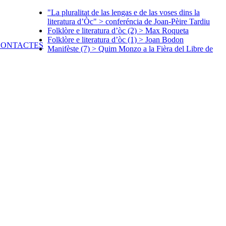
"La pluralitat de las lengas e de las voses dins la
literatura d’Òc" > conferéncia de Joan-Pèire Tardiu
Folklòre e literatura d’òc (2) > Max Roqueta
Folklòre e literatura d’òc (1) > Joan Bodon
Manifèste (7) > Quim Monzo a la Fièra del Libre de