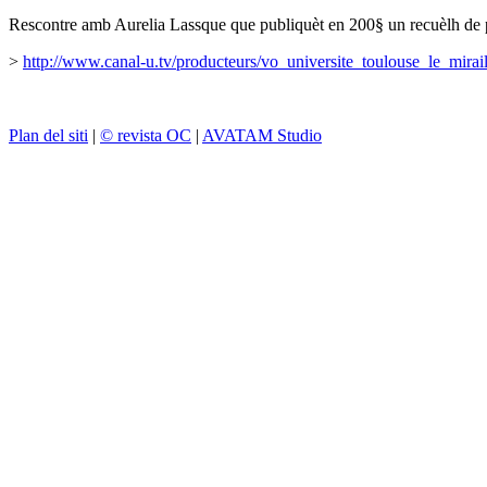
Rescontre amb Aurelia Lassque que publiquèt en 200§ un recuèlh de po
>
http://www.canal-u.tv/producteurs/vo_universite_toulouse_le_mira
Plan del siti
|
© revista OC
|
AVATAM Studio