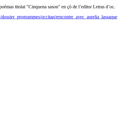
èmas titolat "Cinquena sason" en çò de l’editor Letras d’oc.
il/dossier_programmes/occitan/rencontre_avec_aurelia_lassaque