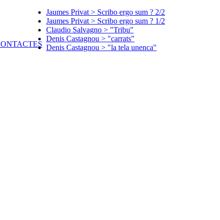
Jaumes Privat > Scribo ergo sum ? 2/2
Jaumes Privat > Scribo ergo sum ? 1/2
Claudio Salvagno > "Tribu"
Denis Castagnou > "carrats"
Denis Castagnou > "la tela unenca"