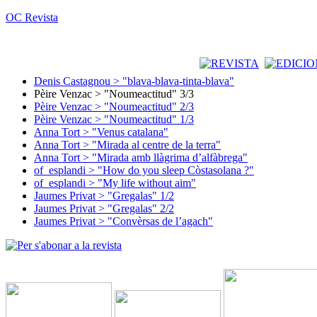
OC Revista
Denis Castagnou > "blava-blava-tinta-blava"
Pèire Venzac > "Noumeactitud" 3/3
Pèire Venzac > "Noumeactitud" 2/3
Pèire Venzac > "Noumeactitud" 1/3
Anna Tort > "Venus catalana"
Anna Tort > "Mirada al centre de la terra"
Anna Tort > "Mirada amb llàgrima d’alfàbrega"
of_esplandi > "How do you sleep Còstasolana ?"
of_esplandi > "My life without aim"
Jaumes Privat > "Gregalas" 1/2
Jaumes Privat > "Gregalas" 2/2
Jaumes Privat > "Convèrsas de l’agach"