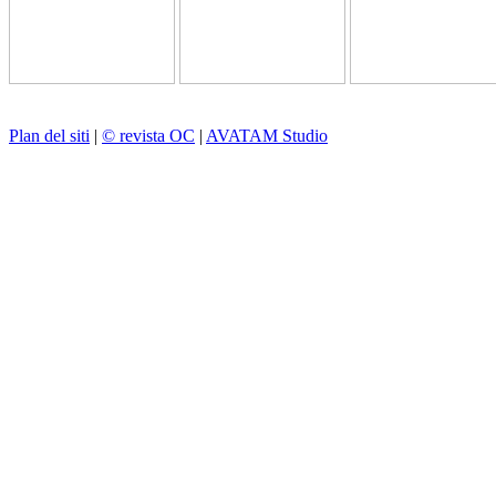
Plan del siti
|
© revista OC
|
AVATAM Studio