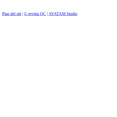
Plan del siti
|
© revista OC
|
AVATAM Studio