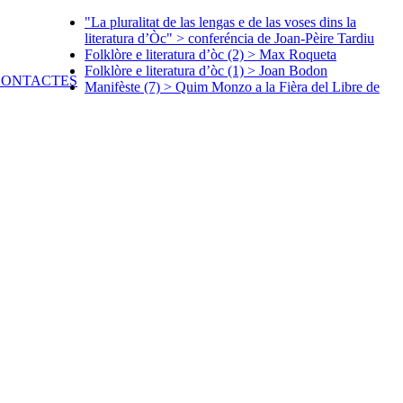
"La pluralitat de las lengas e de las voses dins la
literatura d’Òc" > conferéncia de Joan-Pèire Tardiu
Folklòre e literatura d’òc (2) > Max Roqueta
Folklòre e literatura d’òc (1) > Joan Bodon
Manifèste (7) > Quim Monzo a la Fièra del Libre de