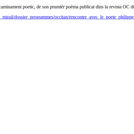
on caminament poetic, de son prumièr poèma publicat dins la revista OC d
le_mirail/dossier_programmes/occitan/rencontre_avec_le_poete_philipp