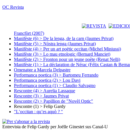
OC Revista
Francfòrt (2007)
Manifèste (6) > De la lenga, de la carn (Jaumes Privat)
Manifèste (5) > Nòstra lenga (Jaumes Privat)
Manifèste (4) > Per un art poëtic occitan (Michel Miniussi)
Manifèste (3) > Lo mau etnologic (Bernard Manciet)
Manifèste (2) > Fronton pour un jeune poète (Renat Nelli)
Manifèste (1) > La déclaration de Nérac (Félix Castan & Berna
Omenatge a Marcela Delpastre
Performança poetica (3) > Bartomeu Ferrando
Performança poetica (2) > Lou Davi
Performança poetica (1) > Claudio Salvagno
Rescontre (4) > Aurelia Lassaque
Rescontre (3) > Jaumes Privat
Rescontre (2) > Papillion de "Novèl Optic"
Rescontre (1) > Felip Gardy
"L’occitan : qu’es aquò ? "
Entrevista de Felip Gardy per Joëlle Ginestet sus Canal-U