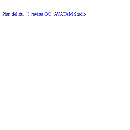
Plan del siti
|
© revista OC
|
AVATAM Studio