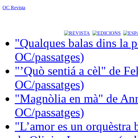
OC Revista
"Qualques balas dins la 
OC/passatges)
"’Quò sentiá a cèl" de Fe
OC/passatges)
"Magnòlia en mà" de Ann
OC/passatges)
"L’amor es un orquèstra 