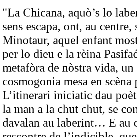
"La Chicana, aquò’s lo laber
sens escapa, ont, au centre,
Minotaur, aquel enfant mos
per lo dieu e la rèina Pasifa
metafòra de nòstra vida, un 
cosmogonia mesa en scèna 
L’itinerari iniciatic dau poè
la man a la chut chut, se co
davalan au laberint… E au c
rescontre de l’indicible, que