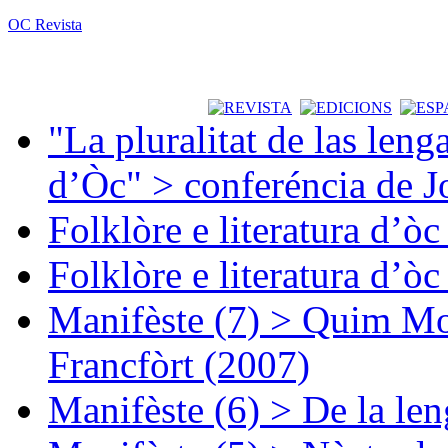
OC Revista
"La pluralitat de las lenga
d’Òc" > conferéncia de J
Folklòre e literatura d’ò
Folklòre e literatura d’ò
Manifèste (7) > Quim Mon
Francfòrt (2007)
Manifèste (6) > De la len