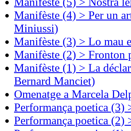
Manifèste (5) > Nòstra l
Manifèste (4) > Per un ar
Miniussi)
Manifèste (3) > Lo mau e
Manifèste (2) > Fronton 
Manifèste (1) > La décla
Bernard Manciet)
Omenatge a Marcela Delp
Performança poetica (3)
Performança poetica (2)