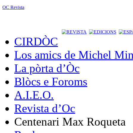
OC Revista
CIRDÒC
Los amics de Michel Min
La pòrta d’Òc
Blòcs e Foroms
A.I.E.O.
Revista d’Oc
Centenari Max Roqueta